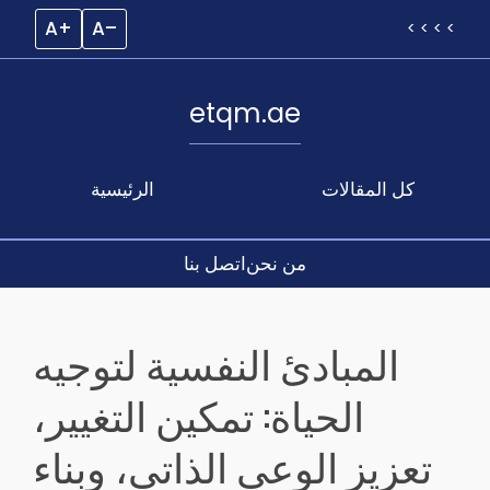
A+
A–
< < < <
etqm.ae
كل المقالات
الرئيسية
من نحن
اتصل بنا
Skip
to
المبادئ النفسية لتوجيه
content
الحياة: تمكين التغيير،
تعزيز الوعي الذاتي، وبناء