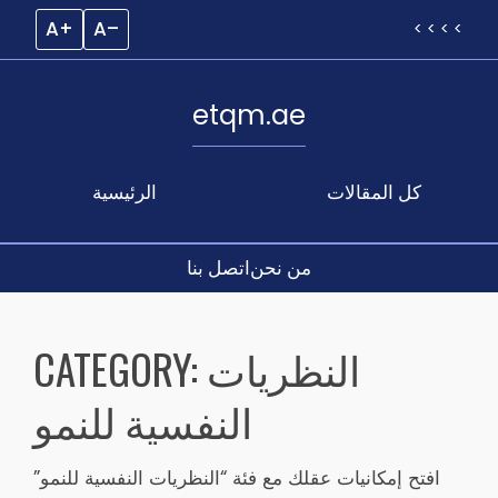
A+
A–
< < < <
etqm.ae
كل المقالات
الرئيسية
من نحن
اتصل بنا
Skip
to
النظريات
CATEGORY:
content
النفسية للنمو
افتح إمكانيات عقلك مع فئة “النظريات النفسية للنمو”