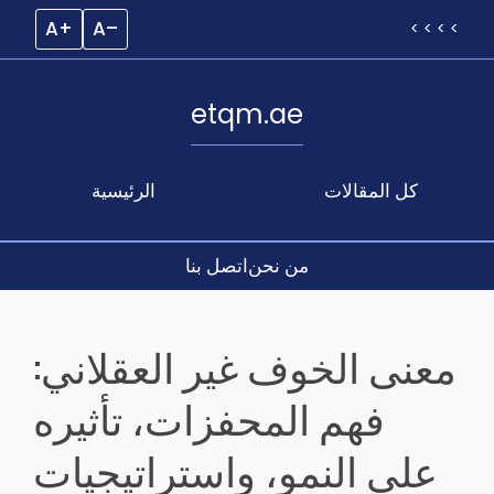
A+
A–
< < < <
etqm.ae
كل المقالات
الرئيسية
من نحن
اتصل بنا
Skip
to
معنى الخوف غير العقلاني:
content
فهم المحفزات، تأثيره
على النمو، واستراتيجيات