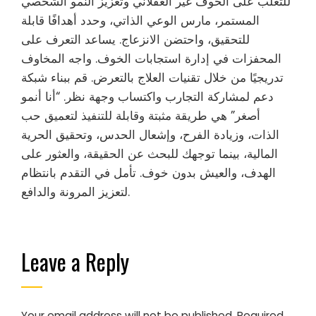
للتغلب على الخوف غير العقلاني وتعزيز النمو الشخصي
المستمر، مارس الوعي الذاتي، وحدد أهدافًا قابلة
للتحقيق، واحتضن الانزعاج. يساعد التعرف على
المحفزات في إدارة استجابات الخوف. واجه المخاوف
تدريجيًا من خلال تقنيات العلاج بالتعرض. قم ببناء شبكة
دعم لمشاركة التجارب واكتساب وجهة نظر. “أنا أنمو
أصغر” هي طريقة مثبتة وقابلة للتنفيذ لتعميق حب
الذات، وزيادة الفرح، وإشعال الحدس، وتحقيق الحرية
المالية، بينما توجهك للبحث عن الحقيقة، والعثور على
الهدف، والعيش بدون خوف. تأمل في التقدم بانتظام
لتعزيز المرونة والدافع.
Leave a Reply
Your email address will not be published.
Required