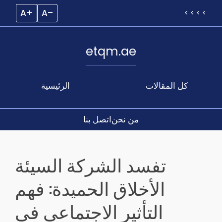
A+
A–
< < < <
etqm.ae
كل المقالات
الرئيسية
من نحن
اتصل بنا
Skip
to
تفسد الشركة السيئة
content
الأخلاق الحميدة: فهم
التأثير الاجتماعي في